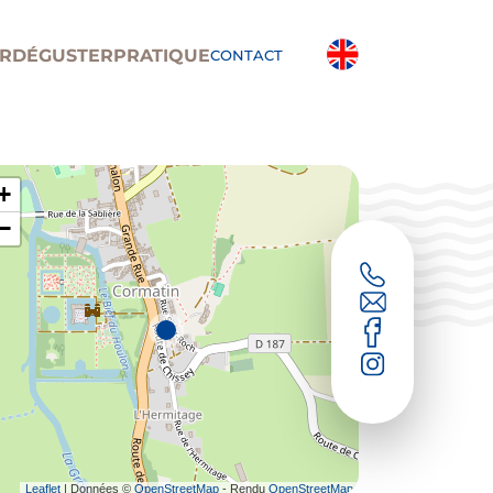
R
DÉGUSTER
PRATIQUE
CONTACT
+
−
Leaflet
| Données ©
OpenStreetMap
- Rendu
OpenStreetMap