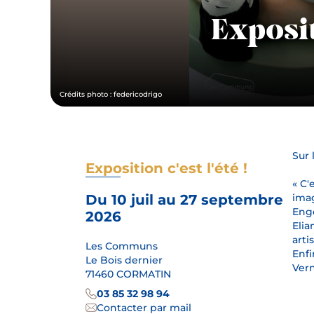
Exposit
Crédits photo : federicodrigo
Sur 
Exposition c'est l'été !
« C'
Du 10 juil au 27 septembre
imag
Engo
2026
Elia
arti
Les Communs
Enfi
Le Bois dernier
Vern
71460 CORMATIN
03 85 32 98 94
Contacter par mail