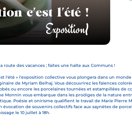
ion c'est l'été !
Exposition
la route des vacances ; faites une halte aux Communs !
est l'été » l'exposition collective vous plongera dans un monde
inaire de Myriam Belhaj. Vous découvrirez les faïences coloré
bés ou encore les porcelaines tournées et estampillées de co
ne Monnin vous embarque dans les prodiges de la nature entre
stique. Poésie et onirisme qualifient le travail de Marie Pierre 
n évocation de souvenirs collectifs face aux saynètes de porc
issage le 10 juillet à 18h.