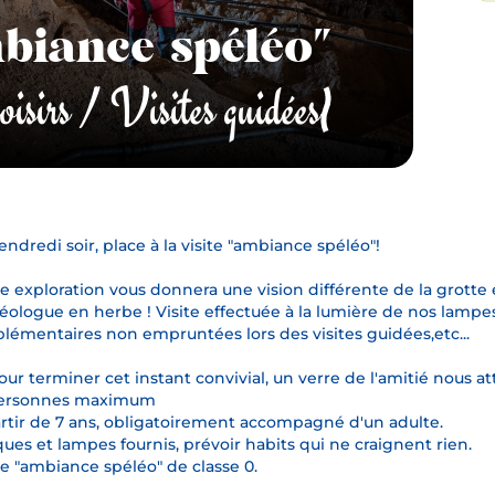
mbiance spéléo"
loisirs / Visites guidées
Crédits phot
endredi soir, place à la visite "ambiance spéléo"!
e exploration vous donnera une vision différente de la grotte 
éologue en herbe ! Visite effectuée à la lumière de nos lampes
lémentaires non empruntées lors des visites guidées,etc...
our terminer cet instant convivial, un verre de l'amitié nous att
personnes maximum
rtir de 7 ans, obligatoirement accompagné d'un adulte.
ues et lampes fournis, prévoir habits qui ne craignent rien.
te "ambiance spéléo" de classe 0.