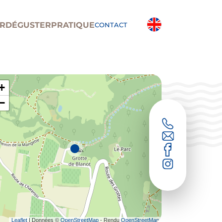
R
DÉGUSTER
PRATIQUE
CONTACT
+
−
Leaflet
| Données ©
OpenStreetMap
- Rendu
OpenStreetMap