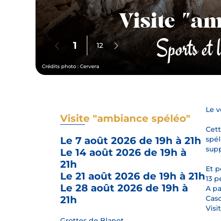
Visite "a
Sports et 
1
12
Crédits photo : Cervera
Le v
Visite "ambiance spéléo"
Cett
Le 7 août 2026 de 19h à 21h
spél
supp
Le 14 août 2026 de 19h à
21h
Et p
Le 21 août 2026 de 19h à 21h
13 
Le 28 août 2026 de 19h à
A pa
21h
Casq
Visi
Grottes de Blanot