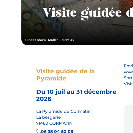
Visite guidée 
Crédits photo : Muller Florent JSL
Envi
Visite guidée de la
voya
Pyramide
Sort
Visi
Du 10 juil au 31 décembre
2026
La Pyramide de Cormatin
La bergerie
71460 CORMATIN
06 38 04 50 05