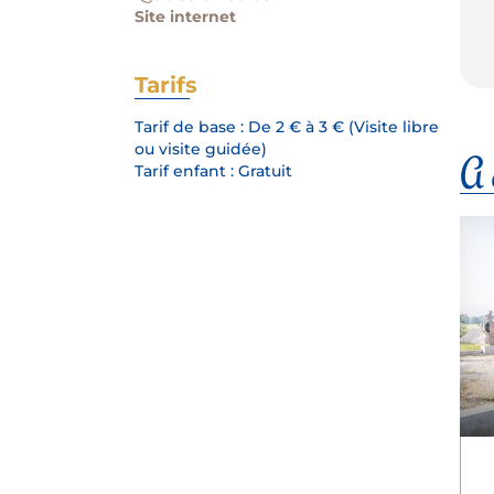
Site internet
Tarifs
Tarif de base : De 2 € à 3 € (Visite libre
ou visite guidée)
A d
Tarif enfant : Gratuit