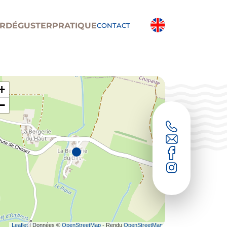
R
DÉGUSTER
PRATIQUE
CONTACT
+
−
Leaflet
| Données ©
OpenStreetMap
- Rendu
OpenStreetMap