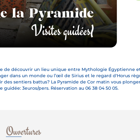
de la Pyramide
Visites guidées
e de découvrir un lieu unique entre Mythologie Égyptienne e
ger dans un monde ou l’œil de Sirius et le regard d'Horus règn
ir des sentiers battus? La Pyramide de Cor matin vous plonger
te guidée: 3euros/pers. Réservation au 06 38 04 50 05.
Ouvertures