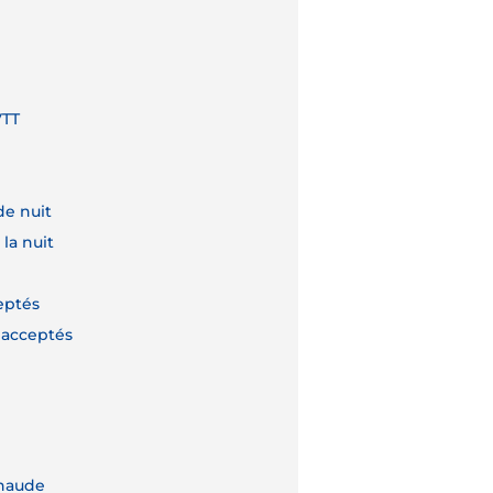
VTT
de nuit
 la nuit
eptés
 acceptés
chaude