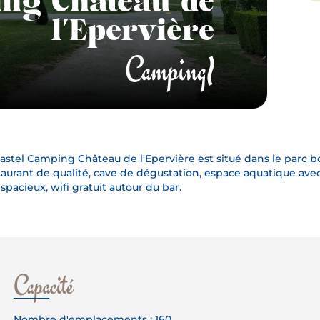
ing Château de
l'Epervière
Camping
Crédits pho
astel Camping Château de l'Epervière est situé dans le parc 
aurant de qualité, cave de dégustation, espace aquatique av
 spacieux, wifi gratuit autour du bar.
Capacité
Nombre d'emplacements : 160