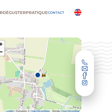
R
DÉGUSTER
PRATIQUE
CONTACT
+
−
Leaflet
| Données ©
OpenStreetMap
- Rendu
OpenStreetMap