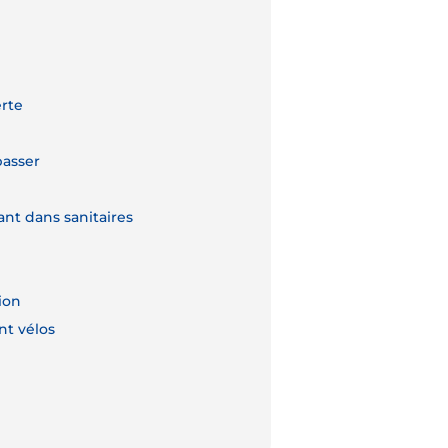
erte
passer
ant dans sanitaires
ion
t vélos