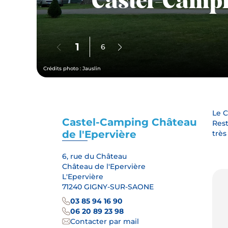
Castel-Camp
1
6
Crédits photo : Jauslin
Le C
Castel-Camping Château
Rest
de l'Epervière
très
6, rue du Château
Château de l'Epervière
L'Epervière
71240 GIGNY-SUR-SAONE
03 85 94 16 90
06 20 89 23 98
Contacter par mail