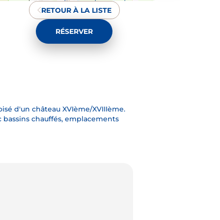
RETOUR À LA LISTE
RÉSERVER
to : Castel-Camping Château de l'Epervière/Peter Allan
boisé d'un château XVIème/XVIIIème.
ec bassins chauffés, emplacements