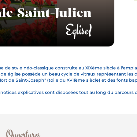
le Saint-Julien
Eglise
se de style néo-classique construite au XIXème siècle à l'emp
de église possède un beau cycle de vitraux représentant les 
Mort de Saint-Joseph" (toile du XVIIème siècle) et des fonts b
notices explicatives sont disposées tout au long du parcours de
Ouvertures