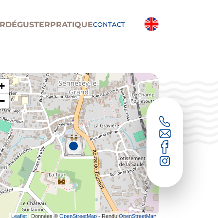
R
DÉGUSTER
PRATIQUE
CONTACT
+
−
Leaflet
| Données ©
OpenStreetMap
- Rendu
OpenStreetMap