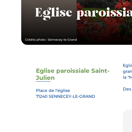
Eglise paroissia
Crédits photo : Sennecey-le-Grand
Egli
Eglise paroissiale Saint-
gran
Julien
la "
Des 
Place de l'église
71240 SENNECEY-LE-GRAND