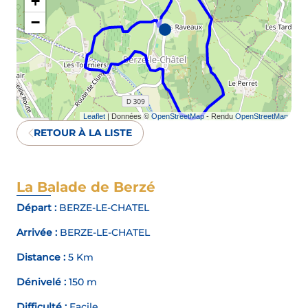
+
−
Leaflet
| Données ©
OpenStreetMap
- Rendu
OpenStreetMap
RETOUR À LA LISTE
La Balade de Berzé
Départ :
BERZE-LE-CHATEL
Arrivée :
BERZE-LE-CHATEL
Distance :
5 Km
Dénivelé :
150 m
Difficulté :
Facile