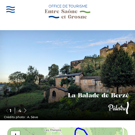
La Balade de Berzé
Pédestre
1
4
Crédits photo : A. Sève