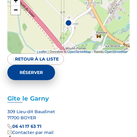
+
−
Leaflet
| Données ©
OpenStreetMap
- Rendu
OpenStreetMap
RETOUR À LA LISTE
RÉSERVER
Gîte le Garny
309 Lieu-dit Baudinet
71700 BOYER
06 41 17 63 71
Contacter par mail