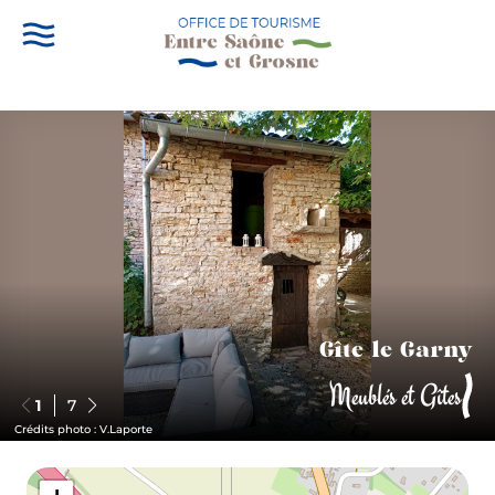
Gîte le Garny
Meublés et Gîtes
1
7
Crédits photo : V.Laporte