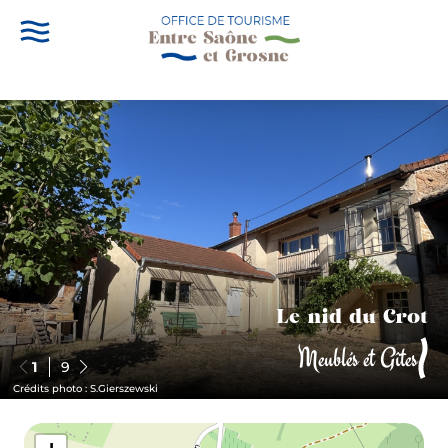
Le nid du Crot
Meublés et Gîtes
1
9
Crédits photo : S.Gierszewski