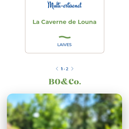
Multi-artisanat
La Caverne de Louna
LAIVES
1
•
2
BO&Co.