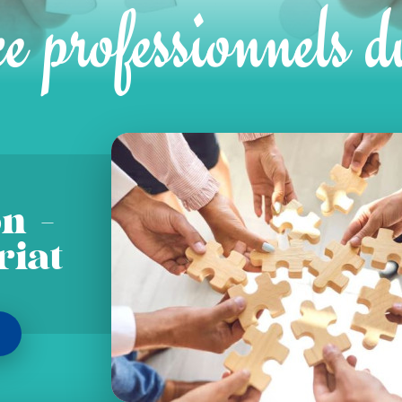
e professionnels d
n -
riat