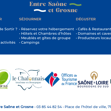
R
SÉJOURNER
DÉGUSTER
de Sortir ?
• Réservez votre hébergement
• Cafés & Restauran
• Hôtels et Chambres d'hôtes
• Domaines et cave
• Meublés et gîtes de groupe
• Producteurs locau
 activités
• Campings
re Saône et Grosne
•
03 85 44 82 54
•
Place de l’hôtel de ville,