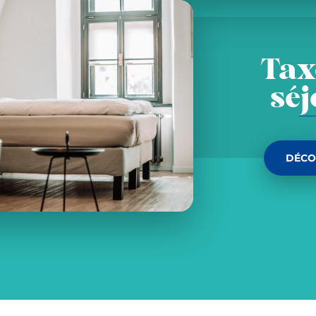
Tax
sé
DÉCO