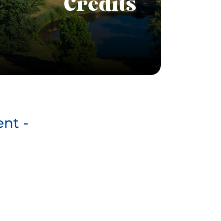
Crédits
nt -