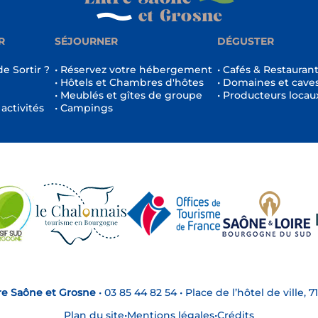
R
SÉJOURNER
DÉGUSTER
de Sortir ?
• Réservez votre hébergement
• Cafés & Restauran
• Hôtels et Chambres d'hôtes
• Domaines et cave
• Meublés et gîtes de groupe
• Producteurs locau
 activités
• Campings
re Saône et Grosne
•
03 85 44 82 54
•
Place de l’hôtel de ville,
Plan du site
•
Mentions légales
•
Crédits