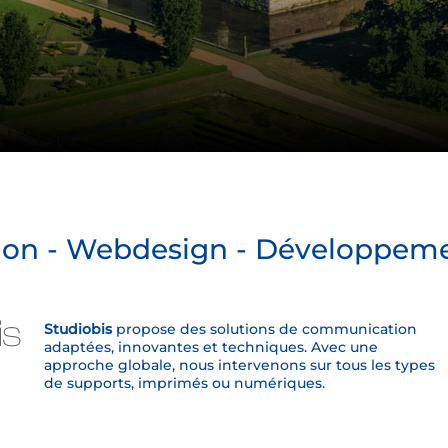
ion - Webdesign - Développeme
Studiobis
propose des solutions de communication
adaptées, innovantes et techniques. Avec une
approche globale, nous intervenons sur tous les types
de supports, imprimés ou numériques.